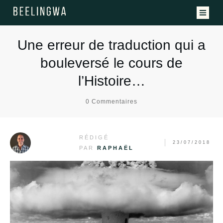
Offres
Une erreur de traduction qui a
bouleversé le cours de
Clients
l’Histoire…
À propos
0
Commentaires
Ressources
RÉDIGÉ
23/07/2018
PAR
RAPHAËL
PARLER À UN EXPERT