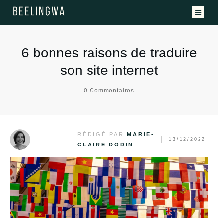
Offres
6 bonnes raisons de traduire
son site internet
Clients
0
Commentaires
À propos
Ressources
RÉDIGÉ PAR
MARIE-
13/12/2022
CLAIRE DODIN
PARLER À UN EXPERT